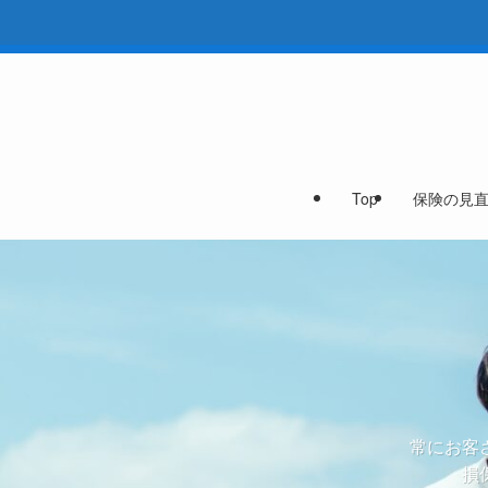
Top
保険の見
常にお客
損