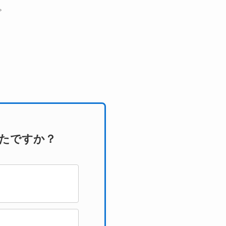
。
なたですか？