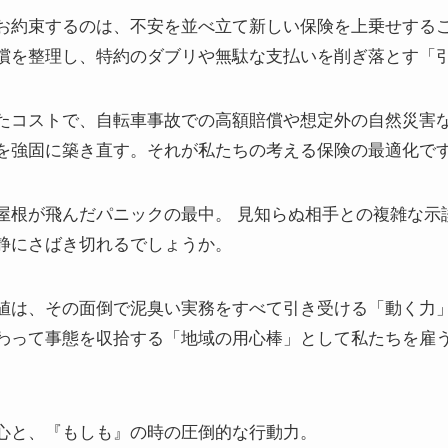
お約束するのは、不安を並べ立て新しい保険を上乗せする
償を整理し、特約のダブリや無駄な支払いを削ぎ落とす「
たコストで、自転車事故での高額賠償や想定外の自然災害
を強固に築き直す。それが私たちの考える保険の最適化で
屋根が飛んだパニックの最中。 見知らぬ相手との複雑な示
静にさばき切れるでしょうか。
値は、その面倒で泥臭い実務をすべて引き受ける「動く力
わって事態を収拾する「地域の用心棒」として私たちを雇
心と、『もしも』の時の圧倒的な行動力。