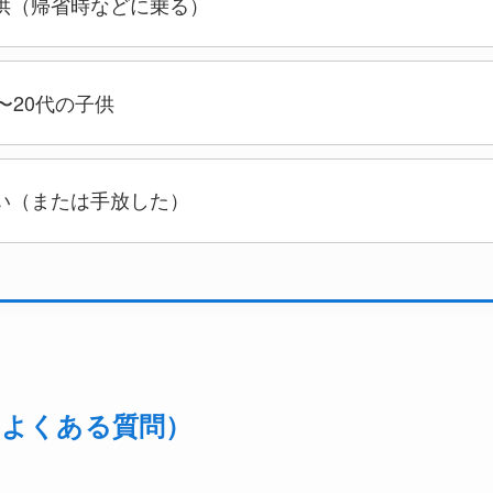
供（帰省時などに乗る）
〜20代の子供
い（または手放した）
のよくある質問）